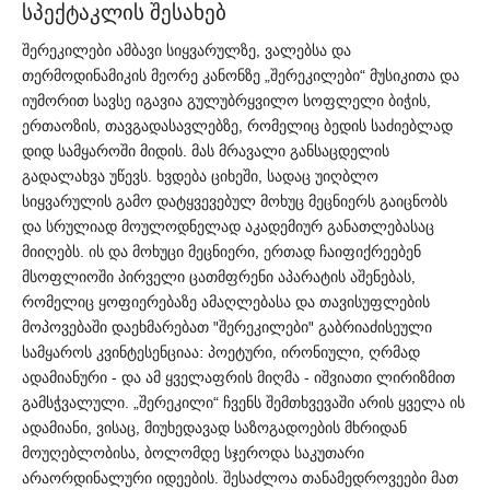
სპექტაკლის შესახებ
შერეკილები
ამბავი
სიყვარულზე
ვალებსა
და
,
თერმოდინამიკის
მეორე
კანონზე
შერეკილები
მუსიკითა
და
„
“
იუმორით
სავსე
იგავია
გულუბრყვილო
სოფლელი
ბიჭის
,
ერთაოზის
თავგადასავლებზე
რომელიც
ბედის
საძიებლად
,
,
დიდ
სამყაროში
მიდის
მას
მრავალი
განსაცდელის
.
გადალახვა
უწევს
ხვდება
ციხეში
სადაც
უიღბლო
.
,
სიყვარულის
გამო
დატყვევებულ
მოხუც
მეცნიერს
გაიცნობს
და
სრულიად
მოულოდნელად
აკადემიურ
განათლებასაც
მიიღებს
ის
და
მოხუცი
მეცნიერი
ერთად
ჩაიფიქრეებენ
.
,
მსოფლიოში
პირველი
ცათმფრენი
აპარატის
აშენებას
,
რომელიც
ყოფიერებაზე
ამაღლებასა
და
თავისუფლების
მოპოვებაში
დაეხმარებათ
შერეკილები
გაბრიაძისეული
"
"
სამყაროს
კვინტესენციაა
პოეტური
ირონიული
ღრმად
:
,
,
ადამიანური
და
ამ
ყველაფრის
მიღმა
იშვიათი
ლირიზმით
-
-
გამსჭვალული
შერეკილი
ჩვენს
შემთხვევაში
არის
ყველა
ის
. „
“
ადამიანი
ვისაც
მიუხედავად
საზოგადოების
მხრიდან
,
,
მოუღებლობისა
ბოლომდე
სჯეროდა
საკუთარი
,
არაორდინალური
იდეების
შესაძლოა
თანამედროვეები
მათ
.