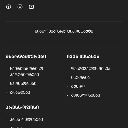
ᲡᲘᲐᲮᲚᲔᲔᲑᲘ
ᲐᲠᲥᲘᲕᲘ
ᲙᲝᲜᲢᲐᲥᲢᲘ
ᲛᲮᲐᲠᲓᲐᲛᲭᲔᲠᲔᲑᲘ
ᲩᲕᲔᲜ ᲨᲔᲡᲐᲮᲔᲑ
საერთაშორისო
ფესტივალის მისია
პარტნიორები
ისტორია
სპონსორები
გუნდი
გრანტები
მოხალისეები
ᲞᲠᲔᲡᲡ-ᲝᲤᲘᲡᲘ
პრეს-რელიზები