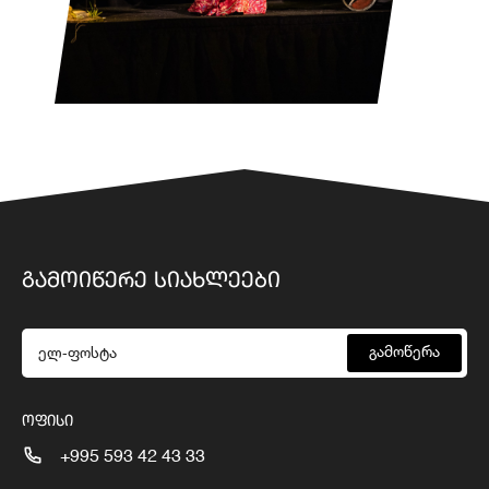
ᲒᲐᲛᲝᲘᲬᲔᲠᲔ ᲡᲘᲐᲮᲚᲔᲔᲑᲘ
გამოწერა
ᲝᲤᲘᲡᲘ
+995 593 42 43 33