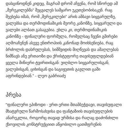
დასცინოდნენ
კიდეც
მაგრამ
დრომ
აჩვენა
რომ
სწორედ
ამ
,
,
შერეკილებმა
შეცვალეს
სამყარო
უკეთესობისაკენ
რაც
„
“
.
შეეხება
იმას
რომ
შერეკილები
არის
ამბავი
სიყვარულზე
,
„
“
,
ვალებსა
და
თერმოდინამიკის
მეორე
კანონზე
სიყვარული
და
,
ვალები
ალბათ
გასაგებია
ეხლა
კი
თერმოდინამიკის
.
,
კანონზე
ფინალური
ფორმულა
რომელსაც
ჩვენი
გმირები
-
,
აღმოაჩენენ
ასევე
ენთროპიის
კანონად
მოიხსენიება
რაც
,
ბრძოლის
დასრულებას
სიმშვიდის
მიღწევას
და
ამაღლებას
,
ნიშნავს
ანუ
ერთაოზი
და
ქრისტეფორე
თავისუფლდებიან
ყველა
მიწიერი
ტვირთისგან
უიღბლო
სიყვარულისგან
:
,
ვალებისგან
ციხისგან
და
საგიჟეთის
გავლით
ცაში
,
აფრინდებიან
ლეო
გაბრიაძე
.“ -
პრესა
ფინალური
ეპიზოდი
ერთ
ერთი
შთამბეჭდავი
თავისუფალი
“
-
-
,
მხატვრული
წარმოსახვისა
და
ფანტაზიის
თავისუფლების
ანარეკლია
როგორც
თავად
ურმისა
და
რაღაც
დაძონძილი
,
ქსოვილის
კონსტრუქციით
აწყობილო
ცათმფრენის