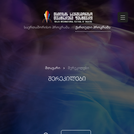
საერთაშორისო პროგრამა
ქართული პროგრამა
მთავარი
შერეკილები
ᲨᲔᲠᲔᲙᲘᲚᲔᲑᲘ