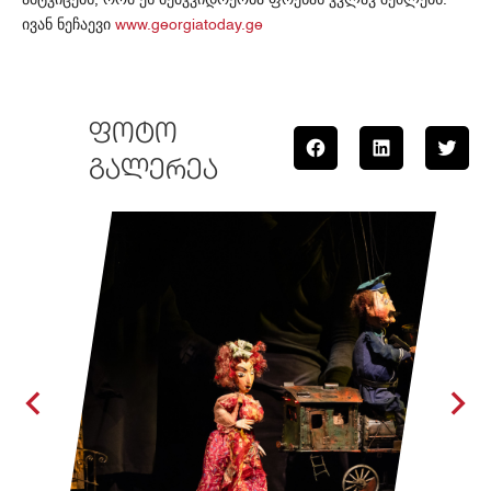
,
.
ივან
ნეჩაევი
www.georgiatoday.ge
ᲤᲝᲢᲝ
ᲒᲐᲚᲔᲠᲔᲐ