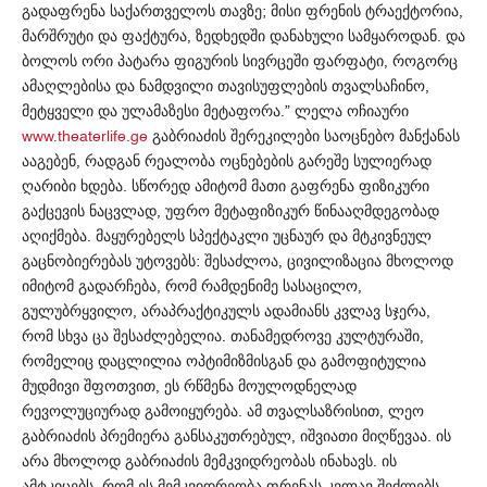
გადაფრენა
საქართველოს
თავზე
მისი
ფრენის
ტრაექტორია
;
,
მარშრუტი
და
ფაქტურა
ზედხედში
დანახული
სამყაროდან
და
,
.
ბოლოს
ორი
პატარა
ფიგურის
სივრცეში
ფარფატი
როგორც
,
ამაღლებისა
და
ნამდვილი
თავისუფლების
თვალსაჩინო
,
მეტყველი
და
ულამაზესი
მეტაფორა
ლელა
ოჩიაური
.”
გაბრიაძის
შერეკილები
საოცნებო
მანქანას
www.theaterlife.ge
ააგებენ
რადგან
რეალობა
ოცნებების
გარეშე
სულიერად
,
ღარიბი
ხდება
სწორედ
ამიტომ
მათი
გაფრენა
ფიზიკური
.
გაქცევის
ნაცვლად
უფრო
მეტაფიზიკურ
წინააღმდეგობად
,
აღიქმება
მაყურებელს
სპექტაკლი
უცნაურ
და
მტკივნეულ
.
გაცნობიერებას
უტოვებს
შესაძლოა
ცივილიზაცია
მხოლოდ
:
,
იმიტომ
გადარჩება
რომ
რამდენიმე
სასაცილო
,
,
გულუბრყვილო
არაპრაქტიკულს
ადამიანს
კვლავ
სჯერა
,
,
რომ
სხვა
ცა
შესაძლებელია
თანამედროვე
კულტურაში
.
,
რომელიც
დაცლილია
ოპტიმიზმისგან
და
გამოფიტულია
მუდმივი
შფოთვით
ეს
რწმენა
მოულოდნელად
,
რევოლუციურად
გამოიყურება
ამ
თვალსაზრისით
ლეო
.
,
გაბრიაძის
პრემიერა
განსაკუთრებულ
იშვიათი
მიღწევაა
ის
,
.
არა
მხოლოდ
გაბრიაძის
მემკვიდრეობას
ინახავს
ის
.
ამტკიცებს
რომ
ეს
მემკვიდრეობა
ფრენას
კვლავ
შეძლებს