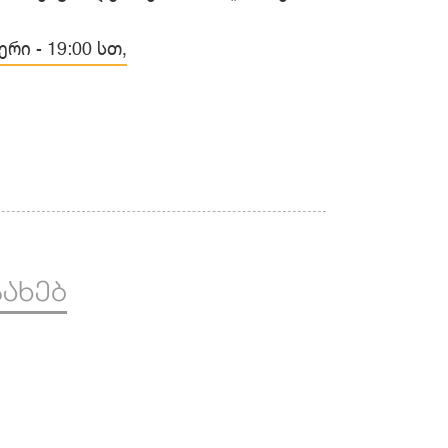
ერი - 19:00 სთ,
ᲡᲐᲮᲔᲑ