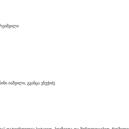
არეიშვილი
ინი იაშვილი, გვანცა ენუქიძე
ლა
დატვირთულია
სიტყვით
პოეზიითა
და
მონოლოგებით
რომელი