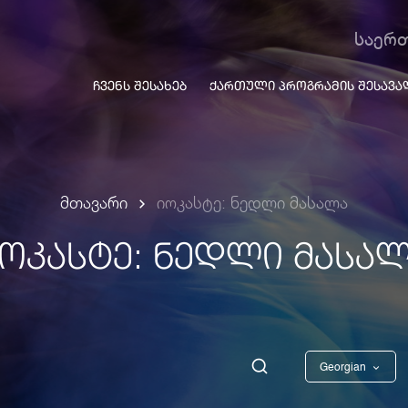
საერ
ᲩᲕᲔᲜᲡ ᲨᲔᲡᲐᲮᲔᲑ
ᲥᲐᲠᲗᲣᲚᲘ ᲞᲠᲝᲒᲠᲐᲛᲘᲡ ᲨᲔᲡᲐᲕᲐ
მთავარი
იოკასტე: ნედლი მასალა
ᲝᲙᲐᲡᲢᲔ: ᲜᲔᲓᲚᲘ ᲛᲐᲡᲐ
Georgian
English