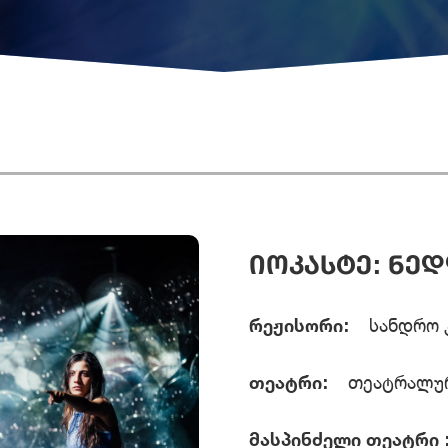
ᲘᲝᲙᲐᲡᲢᲔ: ᲜᲔ
რეჟისორი:
სანდრო 
თეატრი:
თეატრალურ
მასპინძელი თეატრი 