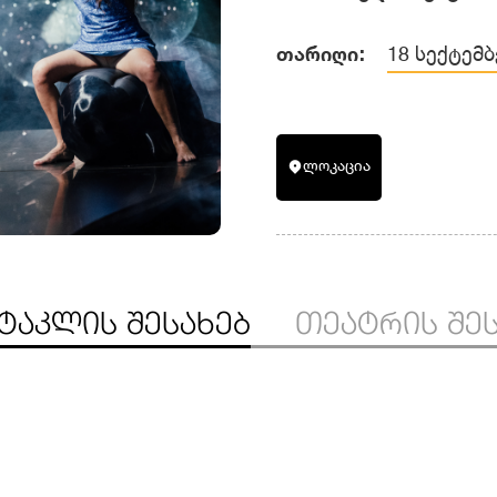
თარიღი:
18 სექტემბ
ლოკაცია
ᲢᲐᲙᲚᲘᲡ ᲨᲔᲡᲐᲮᲔᲑ
ᲗᲔᲐᲢᲠᲘᲡ ᲨᲔ