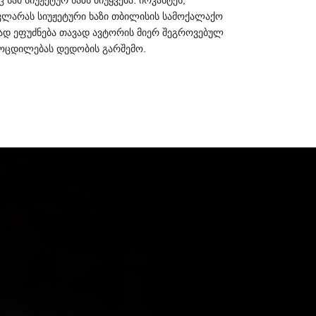
:
,
კლარას
სიუჟეტური
ხაზი
თბილისის
სამოქალაქო
ად
ეფუძნება
თავად
ავტორის
მიერ
შეგროვებულ
ოცდილებას
დედობის
გარშემო
.