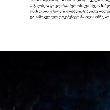
“
:
ანტიგონესა
და
კლარას
პერსონაჟებს
ძველ
საბე
ომის
დროს
უცხოელი
ჟურნალისტის
გამოცდილებ
და
გამოკვლეულ
დოკუმენტურ
მასალას
ომზე
პო
,