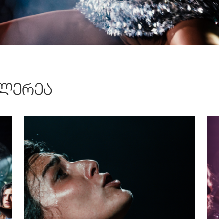
ᲚᲔᲠᲔᲐ