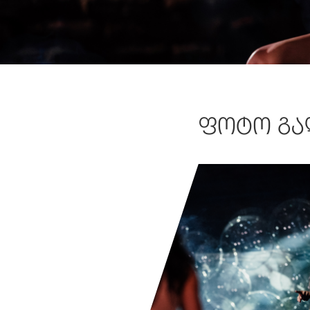
ᲤᲝᲢᲝ ᲒᲐ