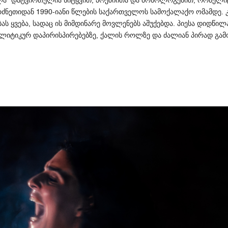
”
,
,
რძნეთიდან
იანი
წლების
საქართველოს
სამოქალაქო
ომამდე
1990-
.
ას
ყვება
სადაც
ის
მიმდინარე
მოვლენებს
აშუქებდა
პიესა
დიდწილ
,
.
ლიტიკურ
დაპირისპირებებზე
ქალის
როლზე
და
ძალიან
პირად
გამ
,